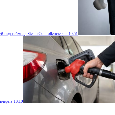
й под геймпад Steam Controller
вчера в 10:51
вчера в 10:10