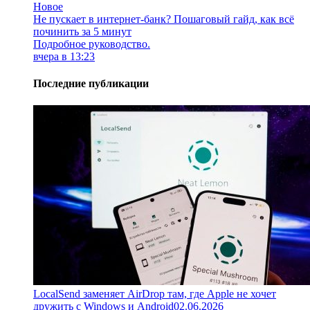
Новое
Не пускает в интернет-банк? Пошаговый гайд, как всё
починить за 5 минут
Подробное руководство.
вчера в 13:23
Последние публикации
LocalSend заменяет AirDrop там, где Apple не хочет
дружить с Windows и Android
02.06.2026