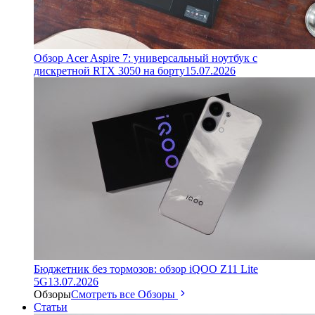
Обзор Acer Aspire 7: универсальный ноутбук с
дискретной RTX 3050 на борту
15.07.2026
Бюджетник без тормозов: обзор iQOO Z11 Lite
5G
13.07.2026
Обзоры
Смотреть все Обзоры
Статьи