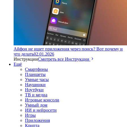
Айфон не ищет приложения через поиск? Вот почему и
что делать
02.01.2026
Инструкции
Смотреть все Инструкции
Ещё
Смартфоны
Планшеты
Умные часы
Наушники
Ноутбуки
ТВ и медиа
Игровые консоли
Умный дом
ИИ и нейросети
Игры
Приложения
Крипта