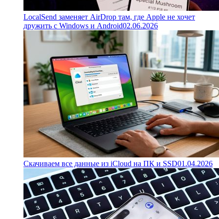
LocalSend заменяет AirDrop там, где Apple не хочет
дружить с Windows и Android
02.06.2026
Скачиваем все данные из iCloud на ПК и SSD
01.04.2026