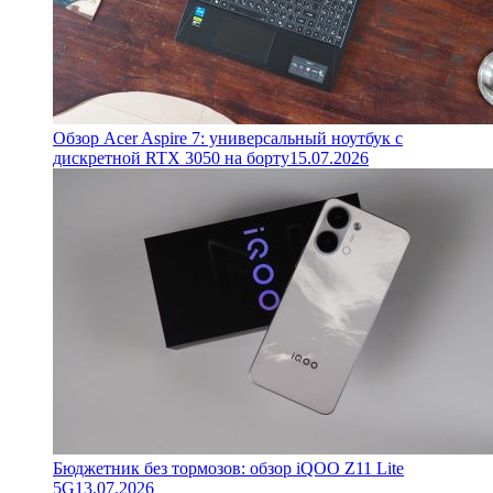
Обзор Acer Aspire 7: универсальный ноутбук с
дискретной RTX 3050 на борту
15.07.2026
Бюджетник без тормозов: обзор iQOO Z11 Lite
5G
13.07.2026