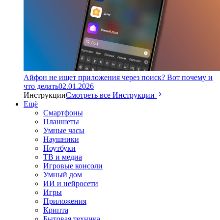
Айфон не ищет приложения через поиск? Вот почему и
что делать
02.01.2026
Инструкции
Смотреть все Инструкции
Ещё
Смартфоны
Планшеты
Умные часы
Наушники
Ноутбуки
ТВ и медиа
Игровые консоли
Умный дом
ИИ и нейросети
Игры
Приложения
Крипта
Бытовая техника