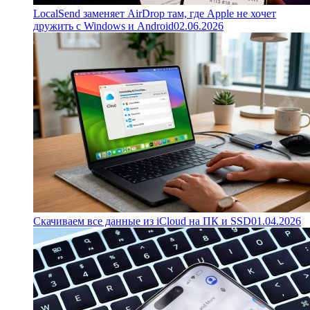
LocalSend заменяет AirDrop там, где Apple не хочет
дружить с Windows и Android
02.06.2026
Скачиваем все данные из iCloud на ПК и SSD
01.04.2026