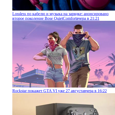
Lossless по кабелю и музыка на зарядке: анонсировано
второе поколение Bose QuietComfort
вчера в 21:21
Rockstar покажет GTA VI уже 27 августа
вчера в 16:22