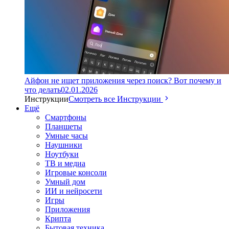
Айфон не ищет приложения через поиск? Вот почему и
что делать
02.01.2026
Инструкции
Смотреть все Инструкции
Ещё
Смартфоны
Планшеты
Умные часы
Наушники
Ноутбуки
ТВ и медиа
Игровые консоли
Умный дом
ИИ и нейросети
Игры
Приложения
Крипта
Бытовая техника