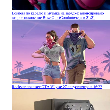
Lossless по кабелю и музыка на зарядке: анонсировано
второе поколение Bose QuietComfort
вчера в 21:21
Rockstar покажет GTA VI уже 27 августа
вчера в 16:22