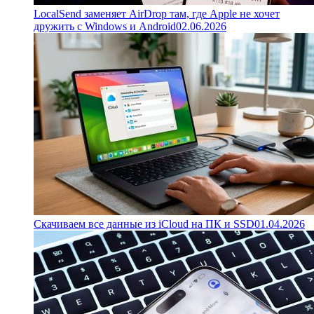
LocalSend заменяет AirDrop там, где Apple не хочет
дружить с Windows и Android
02.06.2026
Скачиваем все данные из iCloud на ПК и SSD
01.04.2026