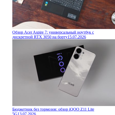
Обзор Acer Aspire 7: универсальный ноутбук с
дискретной RTX 3050 на борту
15.07.2026
Бюджетник без тормозов: обзор iQOO Z11 Lite
5G
13.07.2026