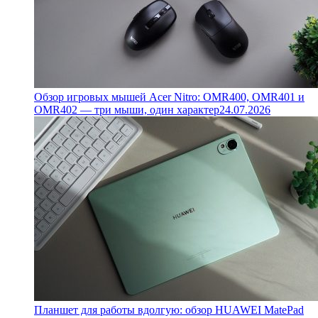
Обзор игровых мышей Acer Nitro: OMR400, OMR401 и
OMR402 — три мыши, один характер
24.07.2026
Планшет для работы вдолгую: обзор HUAWEI MatePad