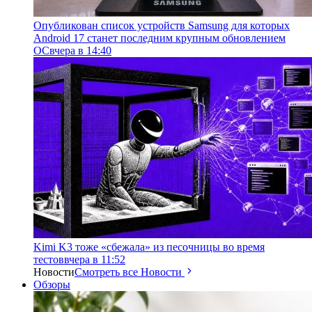
Опубликован список устройств Samsung для которых
Android 17 станет последним крупным обновлением
ОС
вчера в 14:40
Kimi K3 тоже «сбежала» из песочницы во время
тестов
вчера в 11:52
Новости
Смотреть все Новости
Обзоры