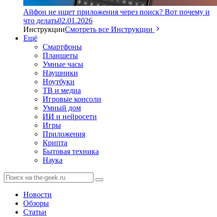
Айфон не ищет приложения через поиск? Вот почему и
что делать
02.01.2026
Инструкции
Смотреть все Инструкции
Ещё
Смартфоны
Планшеты
Умные часы
Наушники
Ноутбуки
ТВ и медиа
Игровые консоли
Умный дом
ИИ и нейросети
Игры
Приложения
Крипта
Бытовая техника
Наука
Новости
Обзоры
Статьи