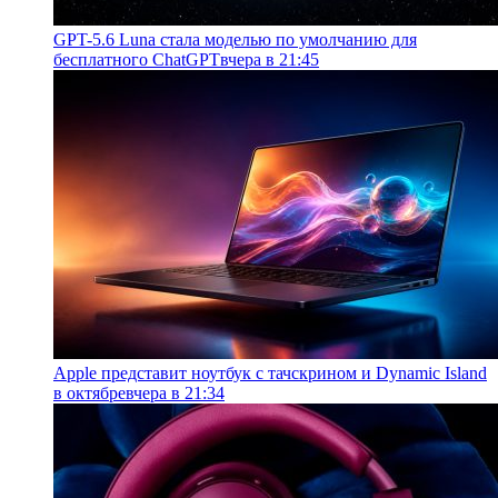
GPT-5.6 Luna стала моделью по умолчанию для
бесплатного ChatGPT
вчера в 21:45
Apple представит ноутбук с тачскрином и Dynamic Island
в октябре
вчера в 21:34