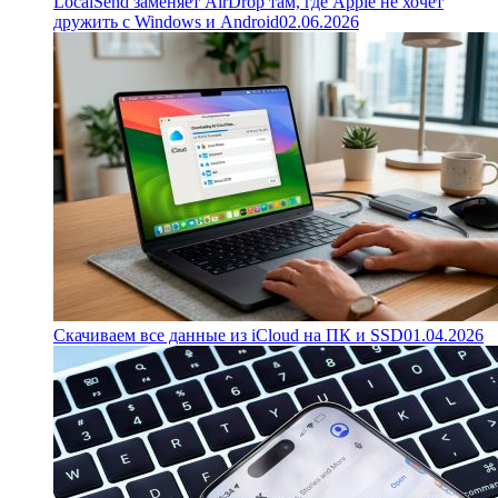
LocalSend заменяет AirDrop там, где Apple не хочет
дружить с Windows и Android
02.06.2026
Скачиваем все данные из iCloud на ПК и SSD
01.04.2026