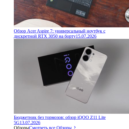
Обзор Acer Aspire 7: универсальный ноутбук с
дискретной RTX 3050 на борту
15.07.2026
Бюджетник без тормозов: обзор iQOO Z11 Lite
5G
13.07.2026
Обзоры
Смотреть все Обзоры