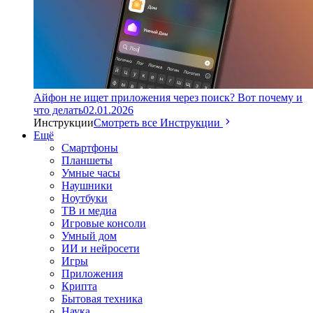
Айфон не ищет приложения через поиск? Вот почему и
что делать
02.01.2026
Инструкции
Смотреть все Инструкции
Ещё
Смартфоны
Планшеты
Умные часы
Наушники
Ноутбуки
ТВ и медиа
Игровые консоли
Умный дом
ИИ и нейросети
Игры
Приложения
Крипта
Бытовая техника
Наука