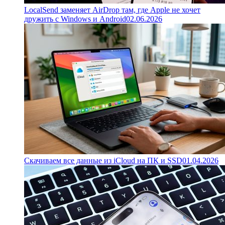
LocalSend заменяет AirDrop там, где Apple не хочет
дружить с Windows и Android
02.06.2026
Скачиваем все данные из iCloud на ПК и SSD
01.04.2026