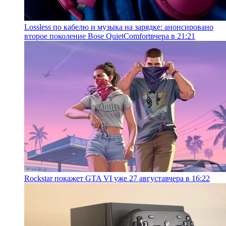
Lossless по кабелю и музыка на зарядке: анонсировано
второе поколение Bose QuietComfort
вчера в 21:21
Rockstar покажет GTA VI уже 27 августа
вчера в 16:22