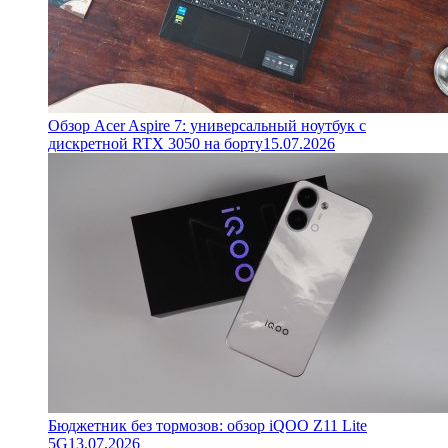
Обзор Acer Aspire 7: универсальный ноутбук с
дискретной RTX 3050 на борту
15.07.2026
Бюджетник без тормозов: обзор iQOO Z11 Lite
5G
13.07.2026