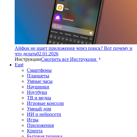
Айфон не ищет приложения через поиск? Вот почему и
что делать
02.01.2026
Инструкции
Смотреть все Инструкции
Ещё
Смартфоны
Планшеты
Умные часы
Наушники
Ноутбуки
ТВ и медиа
Игровые консоли
Умный дом
ИИ и нейросети
Игры
Приложения
Крипта
Бытовая техника