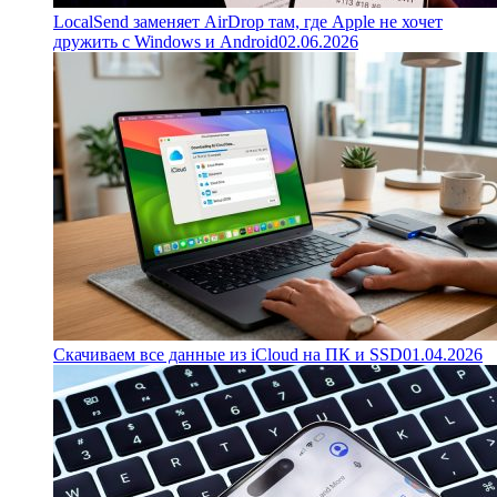
LocalSend заменяет AirDrop там, где Apple не хочет
дружить с Windows и Android
02.06.2026
Скачиваем все данные из iCloud на ПК и SSD
01.04.2026