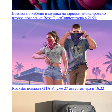
Lossless по кабелю и музыка на зарядке: анонсировано
второе поколение Bose QuietComfort
вчера в 21:21
Rockstar покажет GTA VI уже 27 августа
вчера в 16:22