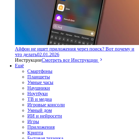
Айфон не ищет приложения через поиск? Вот почему и
что делать
02.01.2026
Инструкции
Смотреть все Инструкции
Ещё
Смартфоны
Планшеты
Умные часы
Наушники
Ноутбуки
ТВ и медиа
Игровые консоли
Умный дом
ИИ и нейросети
Игры
Приложения
Крипта
Бытовая техника