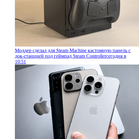
Моддер сделал для Steam Machine кастомную панель с
док-станцией под геймпад Steam Controller
сегодня в
10:51