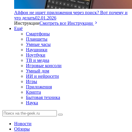
Айфон не ищет приложения через поиск? Вот почему и
что делать
02.01.2026
Инструкции
Смотреть все Инструкции
Ещё
Смартфоны
Планшеты
Умные часы
Наушники
Ноутбуки
ТВ и медиа
Игровые консоли
Умный дом
ИИ и нейросети
Игры
Приложения
Крипта
Бытовая техника
Наука
Новости
Обзоры