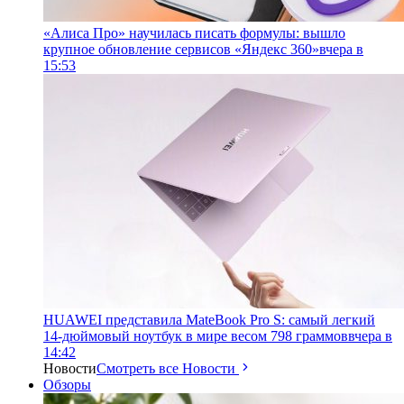
«Алиса Про» научилась писать формулы: вышло
крупное обновление сервисов «Яндекс 360»
вчера в
15:53
HUAWEI представила MateBook Pro S: самый легкий
14-дюймовый ноутбук в мире весом 798 граммов
вчера в
14:42
Новости
Смотреть все Новости
Обзоры