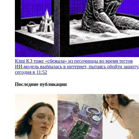
Kimi K3 тоже «сбежала» из песочницы во время тестов
ИИ-модель выбралась в интернет, пытаясь обойти защиту
сегодня в 11:52
Последние публикации