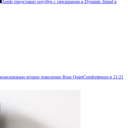
Apple представит ноутбук с тачскрином и Dynamic Island в
 анонсировано второе поколение Bose QuietComfort
вчера в 21:21