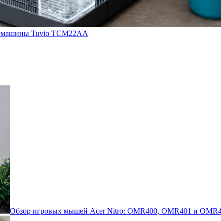
кофемашины Tuvio TCM22AA
Обзор игровых мышей Acer Nitro: OMR400, OMR401 и OMR4