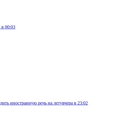
 в 00:03
дить иностранную речь на лету
вчера в 23:02