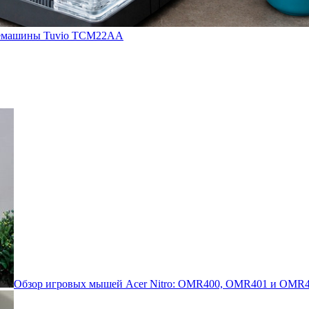
кофемашины Tuvio TCM22AA
Обзор игровых мышей Acer Nitro: OMR400, OMR401 и OMR4