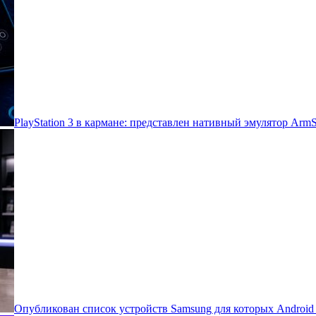
PlayStation 3 в кармане: представлен нативный эмулятор Arm
Опубликован список устройств Samsung для которых Androi