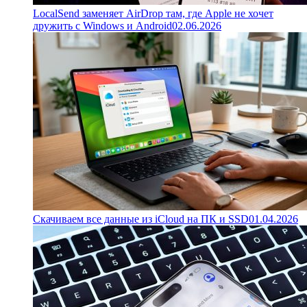
LocalSend заменяет AirDrop там, где Apple не хочет
дружить с Windows и Android
02.06.2026
Скачиваем все данные из iCloud на ПК и SSD
01.04.2026