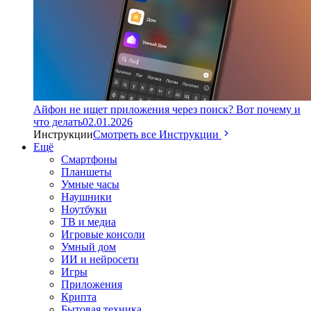
Айфон не ищет приложения через поиск? Вот почему и
что делать
02.01.2026
Инструкции
Смотреть все Инструкции
Ещё
Смартфоны
Планшеты
Умные часы
Наушники
Ноутбуки
ТВ и медиа
Игровые консоли
Умный дом
ИИ и нейросети
Игры
Приложения
Крипта
Бытовая техника