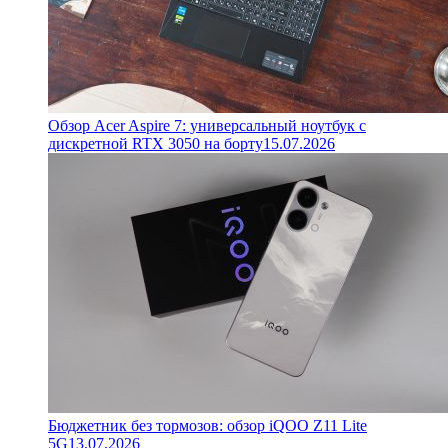
Обзор Acer Aspire 7: универсальный ноутбук с
дискретной RTX 3050 на борту
15.07.2026
Бюджетник без тормозов: обзор iQOO Z11 Lite
5G
13.07.2026