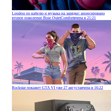
Lossless по кабелю и музыка на зарядке: анонсировано
второе поколение Bose QuietComfort
вчера в 21:21
Rockstar покажет GTA VI уже 27 августа
вчера в 16:22