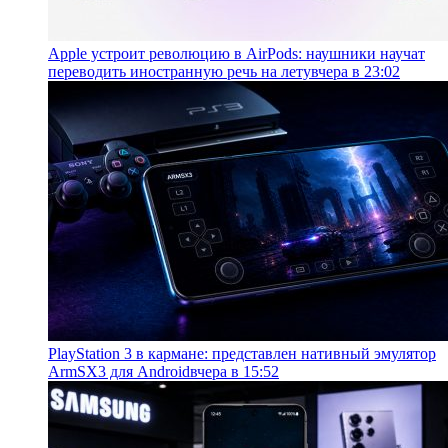
Apple устроит революцию в AirPods: наушники научат
переводить иностранную речь на лету
вчера в 23:02
PlayStation 3 в кармане: представлен нативный эмулятор
ArmSX3 для Android
вчера в 15:52