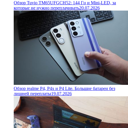
Обзор Tuvio TM65UFGCH52: 144 Гц и Mini-LED, за
которые не нужно переплачивать
20.07.2026
Обзор realme P4, P4x и P4 Lite. Большие батареи без
лишней переплаты
19.07.2026