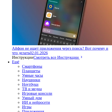
Айфон не ищет приложения через поиск? Вот почему и
что делать
02.01.2026
Инструкции
Смотреть все Инструкции
Ещё
Смартфоны
Планшеты
Умные часы
Наушники
Ноутбуки
ТВ и медиа
Игровые консоли
Умный дом
ИИ и нейросети
Игры
Приложения