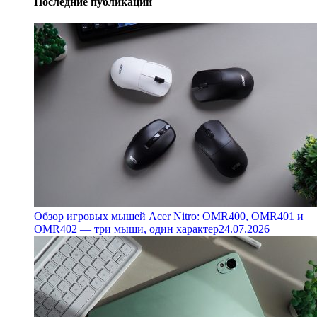
Последние публикации
Обзор игровых мышей Acer Nitro: OMR400, OMR401 и
OMR402 — три мыши, один характер
24.07.2026