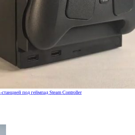
-станцией под геймпад Steam Controller