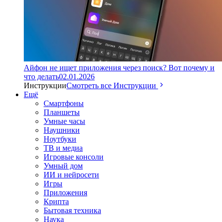
Айфон не ищет приложения через поиск? Вот почему и
что делать
02.01.2026
Инструкции
Смотреть все Инструкции
Ещё
Смартфоны
Планшеты
Умные часы
Наушники
Ноутбуки
ТВ и медиа
Игровые консоли
Умный дом
ИИ и нейросети
Игры
Приложения
Крипта
Бытовая техника
Наука