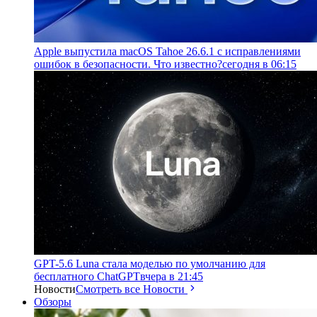
Apple выпустила macOS Tahoe 26.6.1 с исправлениями
ошибок в безопасности. Что известно?
сегодня в 06:15
GPT-5.6 Luna стала моделью по умолчанию для
бесплатного ChatGPT
вчера в 21:45
Новости
Смотреть все Новости
Обзоры