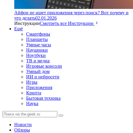
Айфон не ищет приложения через поиск? Вот почему и
что делать
02.01.2026
Инструкции
Смотреть все Инструкции
Ещё
Смартфоны
Планшеты
Умные часы
Наушники
Ноутбуки
ТВ и медиа
Игровые консоли
Умный дом
ИИ и нейросети
Игры
Приложения
Крипта
Бытовая техника
Наука
Новости
Обзоры