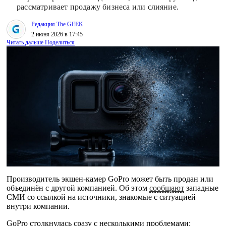
рассматривает продажу бизнеса или слияние.
Редакция The GEEK
2 июня 2026 в 17:45
Читать дальше
Поделиться
Производитель экшен-камер GoPro может быть продан или
объединён с другой компанией. Об этом
сообщают
западные
СМИ со ссылкой на источники, знакомые с ситуацией
внутри компании.
GoPro столкнулась сразу с несколькими проблемами: