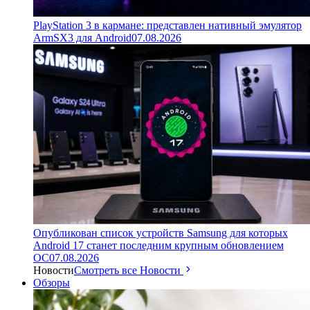
PlayStation 3 в кармане: представлен нативный эмулятор
ArmSX3 для Android
07.08.2026
Опубликован список устройств Samsung для которых
Android 17 станет последним крупным обновлением
ОС
07.08.2026
Новости
Смотреть все Новости
Обзоры