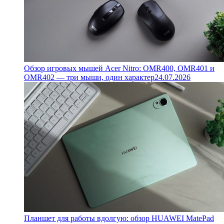
Обзор игровых мышей Acer Nitro: OMR400, OMR401 и
OMR402 — три мыши, один характер
24.07.2026
Планшет для работы вдолгую: обзор HUAWEI MatePad