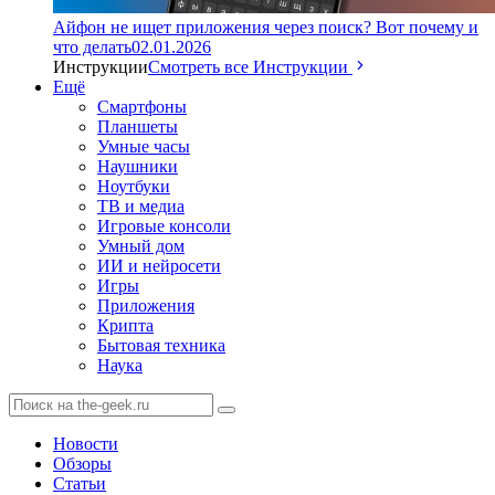
Айфон не ищет приложения через поиск? Вот почему и
что делать
02.01.2026
Инструкции
Смотреть все Инструкции
Ещё
Смартфоны
Планшеты
Умные часы
Наушники
Ноутбуки
ТВ и медиа
Игровые консоли
Умный дом
ИИ и нейросети
Игры
Приложения
Крипта
Бытовая техника
Наука
Новости
Обзоры
Статьи