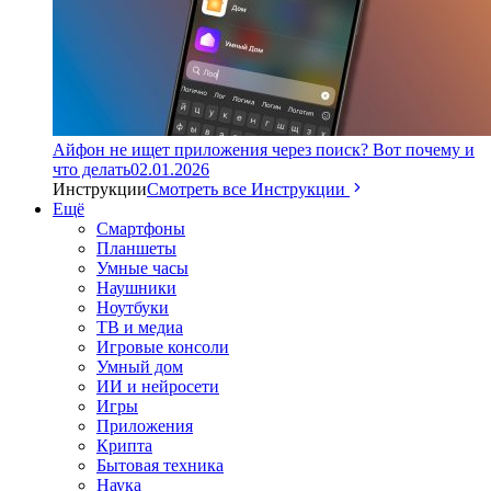
Айфон не ищет приложения через поиск? Вот почему и
что делать
02.01.2026
Инструкции
Смотреть все Инструкции
Ещё
Смартфоны
Планшеты
Умные часы
Наушники
Ноутбуки
ТВ и медиа
Игровые консоли
Умный дом
ИИ и нейросети
Игры
Приложения
Крипта
Бытовая техника
Наука