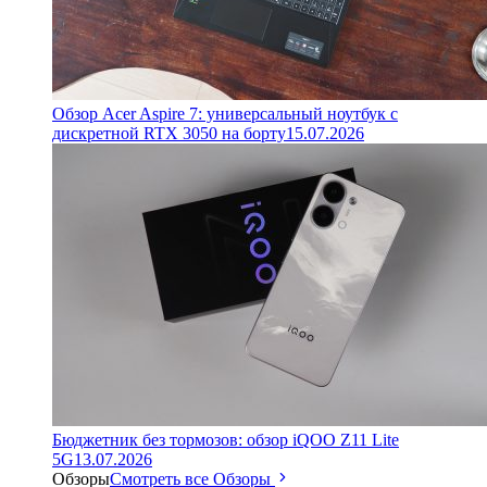
Обзор Acer Aspire 7: универсальный ноутбук с
дискретной RTX 3050 на борту
15.07.2026
Бюджетник без тормозов: обзор iQOO Z11 Lite
5G
13.07.2026
Обзоры
Смотреть все Обзоры