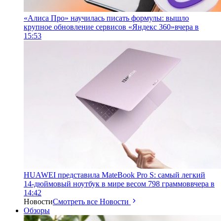
«Алиса Про» научилась писать формулы: вышло
крупное обновление сервисов «Яндекс 360»
вчера в
15:53
HUAWEI представила MateBook Pro S: самый легкий
14-дюймовый ноутбук в мире весом 798 граммов
вчера в
14:42
Новости
Смотреть все Новости
Обзоры