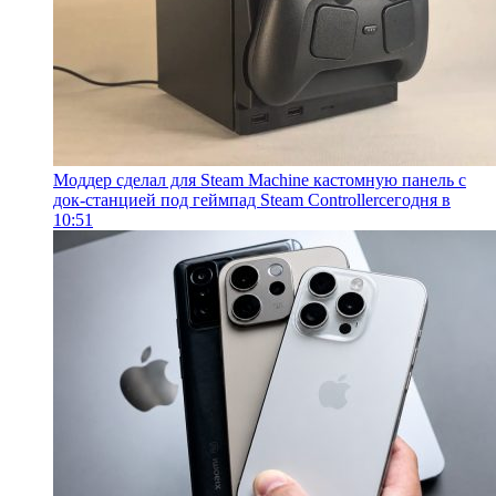
Моддер сделал для Steam Machine кастомную панель с
док-станцией под геймпад Steam Controller
сегодня в
10:51