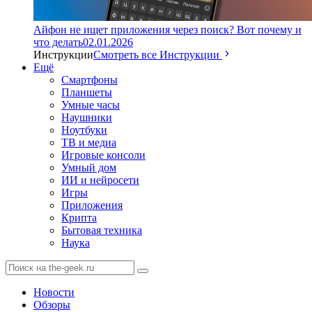
Айфон не ищет приложения через поиск? Вот почему и
что делать
02.01.2026
Инструкции
Смотреть все Инструкции
Ещё
Смартфоны
Планшеты
Умные часы
Наушники
Ноутбуки
ТВ и медиа
Игровые консоли
Умный дом
ИИ и нейросети
Игры
Приложения
Крипта
Бытовая техника
Наука
Новости
Обзоры