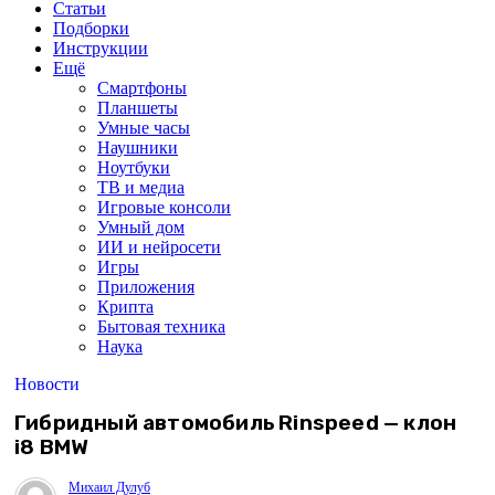
Статьи
Подборки
Инструкции
Ещё
Смартфоны
Планшеты
Умные часы
Наушники
Ноутбуки
ТВ и медиа
Игровые консоли
Умный дом
ИИ и нейросети
Игры
Приложения
Крипта
Бытовая техника
Наука
Новости
Гибридный автомобиль Rinspeed — клон
i8 BMW
Михаил Дулуб