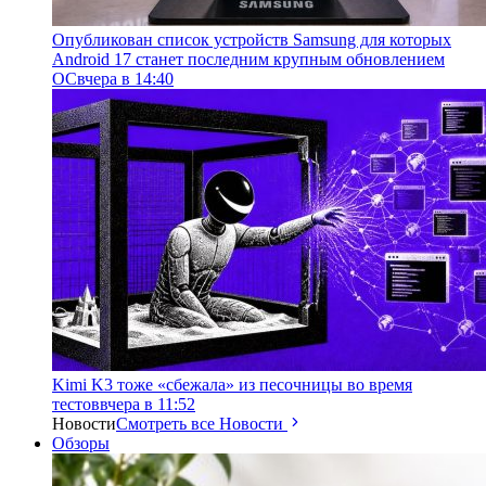
Опубликован список устройств Samsung для которых
Android 17 станет последним крупным обновлением
ОС
вчера в 14:40
Kimi K3 тоже «сбежала» из песочницы во время
тестов
вчера в 11:52
Новости
Смотреть все Новости
Обзоры