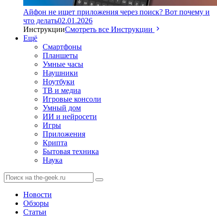
Айфон не ищет приложения через поиск? Вот почему и
что делать
02.01.2026
Инструкции
Смотреть все Инструкции
Ещё
Смартфоны
Планшеты
Умные часы
Наушники
Ноутбуки
ТВ и медиа
Игровые консоли
Умный дом
ИИ и нейросети
Игры
Приложения
Крипта
Бытовая техника
Наука
Новости
Обзоры
Статьи