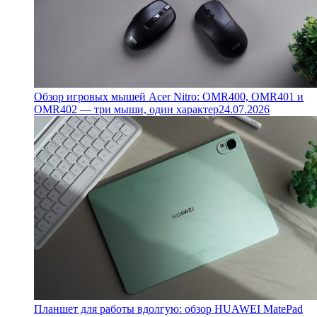
Обзор игровых мышей Acer Nitro: OMR400, OMR401 и
OMR402 — три мыши, один характер
24.07.2026
Планшет для работы вдолгую: обзор HUAWEI MatePad