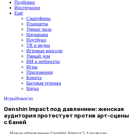
Подборки
Инструкции
Ещё
Смартфоны
Планшеты
Умные часы
Наушники
Ноутбуки
ТВ и медиа
Игровые консоли
Умный дом
ИИ и нейросети
Игры
Приложения
Крипта
Бытовая техника
Наука
Игры
Новости
Genshin Impact под давлением: женская
аудитория протестует против арт-сцены
с баней
Новое обновление Genshin Impact 5.4 вызвало