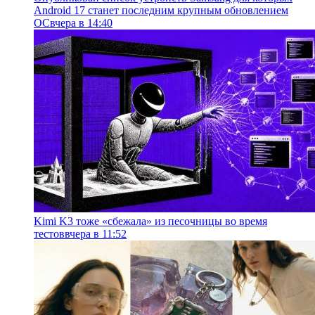
Android 17 станет последним крупным обновлением
ОС
вчера в 14:40
Kimi K3 тоже «сбежала» из песочницы во время
тестов
вчера в 11:52