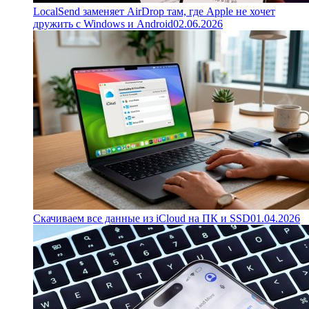
LocalSend заменяет AirDrop там, где Apple не хочет
дружить с Windows и Android
02.06.2026
Скачиваем все данные из iCloud на ПК и SSD
01.04.2026