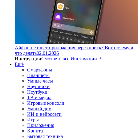
Айфон не ищет приложения через поиск? Вот почему и
что делать
02.01.2026
Инструкции
Смотреть все Инструкции
Ещё
Смартфоны
Планшеты
Умные часы
Наушники
Ноутбуки
ТВ и медиа
Игровые консоли
Умный дом
ИИ и нейросети
Игры
Приложения
Крипта
Бытовая техника