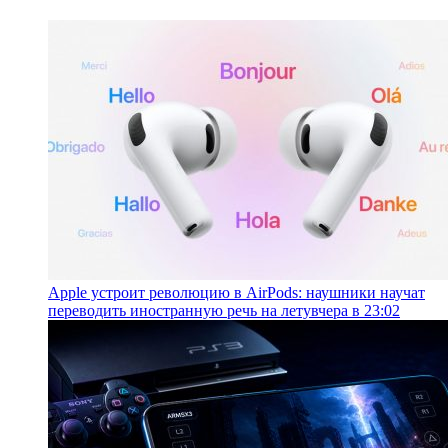
Apple устроит революцию в AirPods: наушники научат
переводить иностранную речь на лету
вчера в 23:02