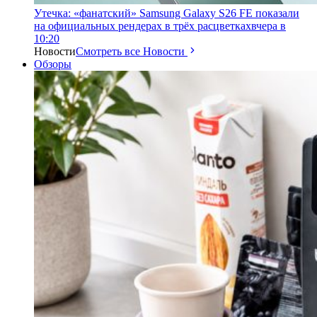
Утечка: «фанатский» Samsung Galaxy S26 FE показали
на официальных рендерах в трёх расцветках
вчера в
10:20
Новости
Смотреть все Новости
Обзоры