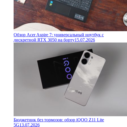
Обзор Acer Aspire 7: универсальный ноутбук с
дискретной RTX 3050 на борту
15.07.2026
Бюджетник без тормозов: обзор iQOO Z11 Lite
5G
13.07.2026