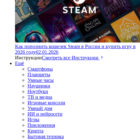
Как пополнить кошелек Steam в России и купить игру в
2026 году
02.01.2026
Инструкции
Смотреть все Инструкции
Ещё
Смартфоны
Планшеты
Умные часы
Наушники
Ноутбуки
ТВ и медиа
Игровые консоли
Умный дом
ИИ и нейросети
Игры
Приложения
Крипта
Бытовая техника