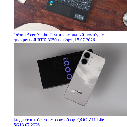
Обзор Acer Aspire 7: универсальный ноутбук с
дискретной RTX 3050 на борту
15.07.2026
Бюджетник без тормозов: обзор iQOO Z11 Lite
5G
13.07.2026