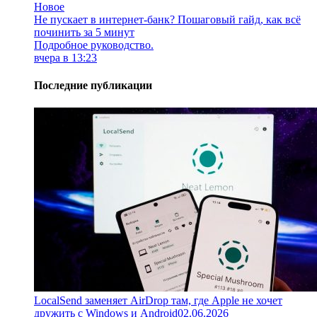
Новое
Не пускает в интернет-банк? Пошаговый гайд, как всё
починить за 5 минут
Подробное руководство.
вчера в 13:23
Последние публикации
LocalSend заменяет AirDrop там, где Apple не хочет
дружить с Windows и Android
02.06.2026