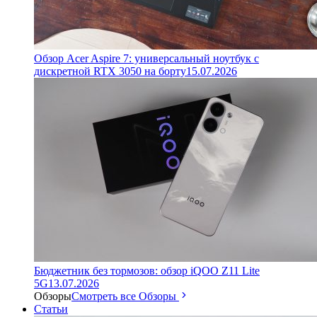
Обзор Acer Aspire 7: универсальный ноутбук с
дискретной RTX 3050 на борту
15.07.2026
Бюджетник без тормозов: обзор iQOO Z11 Lite
5G
13.07.2026
Обзоры
Смотреть все Обзоры
Статьи