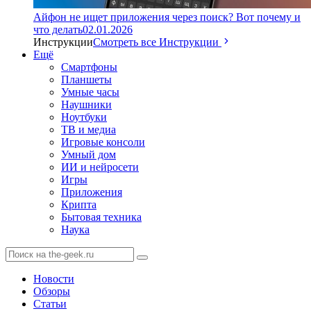
Айфон не ищет приложения через поиск? Вот почему и
что делать
02.01.2026
Инструкции
Смотреть все Инструкции
Ещё
Смартфоны
Планшеты
Умные часы
Наушники
Ноутбуки
ТВ и медиа
Игровые консоли
Умный дом
ИИ и нейросети
Игры
Приложения
Крипта
Бытовая техника
Наука
Новости
Обзоры
Статьи