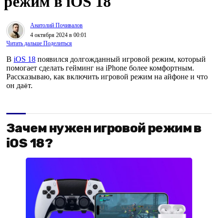
режим в iOS 18
Анатолий Почивалов
4 октября 2024 в 00:01
Читать дальше
Поделиться
В
iOS 18
появился долгожданный игровой режим, который
помогает сделать гейминг на iPhone более комфортным.
Рассказываю, как включить игровой режим на айфоне и что
он да
т.
ё
Зачем нужен игровой режим в
iOS 18?