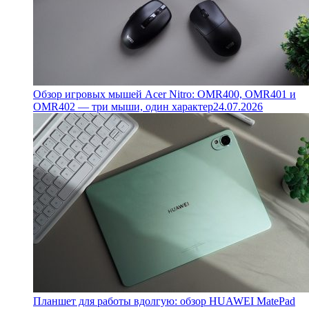
Обзор игровых мышей Acer Nitro: OMR400, OMR401 и
OMR402 — три мыши, один характер
24.07.2026
Планшет для работы вдолгую: обзор HUAWEI MatePad