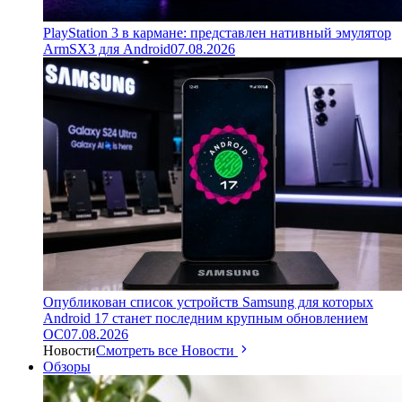
PlayStation 3 в кармане: представлен нативный эмулятор
ArmSX3 для Android
07.08.2026
Опубликован список устройств Samsung для которых
Android 17 станет последним крупным обновлением
ОС
07.08.2026
Новости
Смотреть все Новости
Обзоры