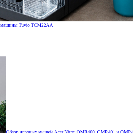
кофемашины Tuvio TCM22AA
Обзор игровых мышей Acer Nitro: OMR400, OMR401 и OMR4