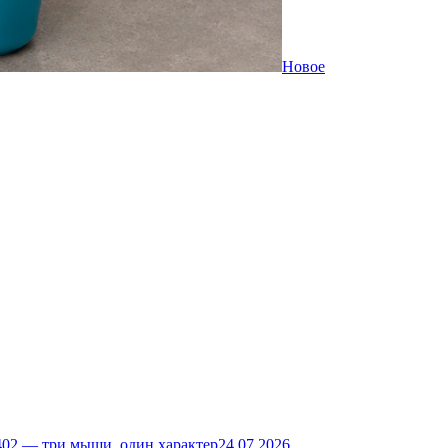
Новое
02 — три мыши, один характер
24.07.2026