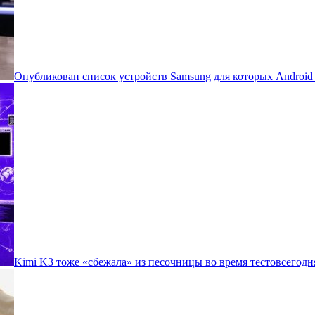
Опубликован список устройств Samsung для которых Androi
Kimi K3 тоже «сбежала» из песочницы во время тестов
сегодн