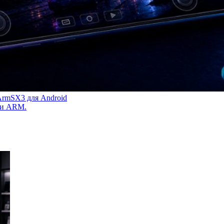
 ArmSX3 для Android
ами ARM.