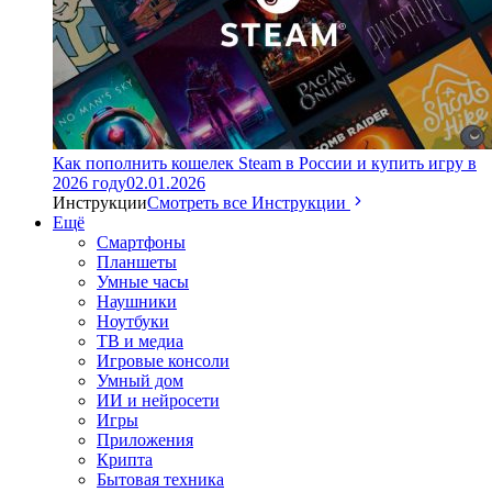
Как пополнить кошелек Steam в России и купить игру в
2026 году
02.01.2026
Инструкции
Смотреть все Инструкции
Ещё
Смартфоны
Планшеты
Умные часы
Наушники
Ноутбуки
ТВ и медиа
Игровые консоли
Умный дом
ИИ и нейросети
Игры
Приложения
Крипта
Бытовая техника