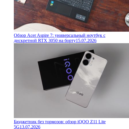
Обзор Acer Aspire 7: универсальный ноутбук с
дискретной RTX 3050 на борту
15.07.2026
Бюджетник без тормозов: обзор iQOO Z11 Lite
5G
13.07.2026