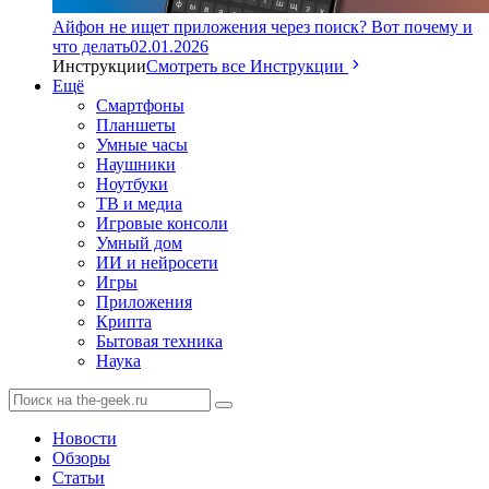
Айфон не ищет приложения через поиск? Вот почему и
что делать
02.01.2026
Инструкции
Смотреть все Инструкции
Ещё
Смартфоны
Планшеты
Умные часы
Наушники
Ноутбуки
ТВ и медиа
Игровые консоли
Умный дом
ИИ и нейросети
Игры
Приложения
Крипта
Бытовая техника
Наука
Новости
Обзоры
Статьи