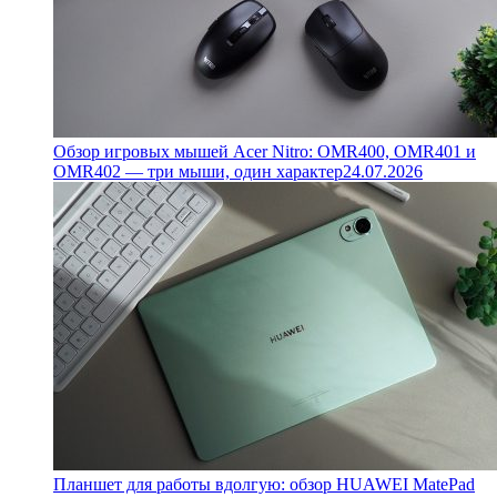
Обзор игровых мышей Acer Nitro: OMR400, OMR401 и
OMR402 — три мыши, один характер
24.07.2026
Планшет для работы вдолгую: обзор HUAWEI MatePad