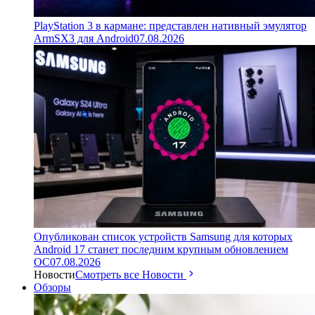
PlayStation 3 в кармане: представлен нативный эмулятор
ArmSX3 для Android
07.08.2026
Опубликован список устройств Samsung для которых
Android 17 станет последним крупным обновлением
ОС
07.08.2026
Новости
Смотреть все Новости
Обзоры