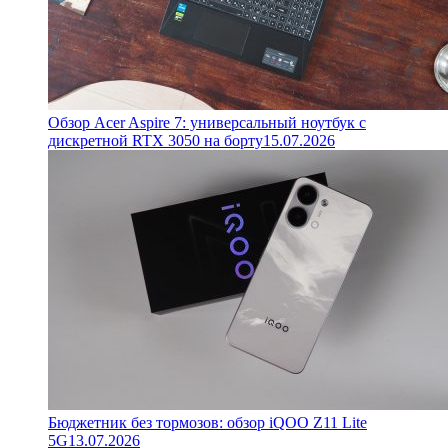
Обзор Acer Aspire 7: универсальный ноутбук с
дискретной RTX 3050 на борту
15.07.2026
Бюджетник без тормозов: обзор iQOO Z11 Lite
5G
13.07.2026