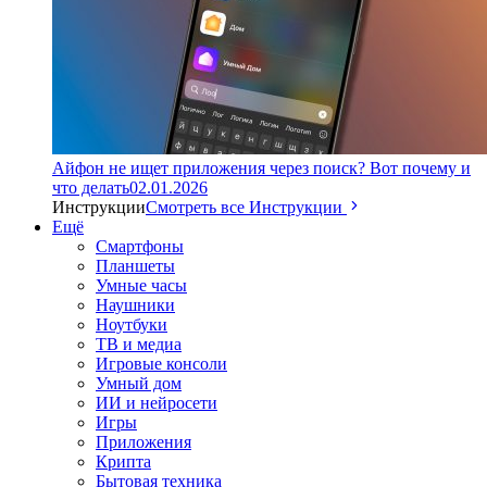
Айфон не ищет приложения через поиск? Вот почему и
что делать
02.01.2026
Инструкции
Смотреть все Инструкции
Ещё
Смартфоны
Планшеты
Умные часы
Наушники
Ноутбуки
ТВ и медиа
Игровые консоли
Умный дом
ИИ и нейросети
Игры
Приложения
Крипта
Бытовая техника