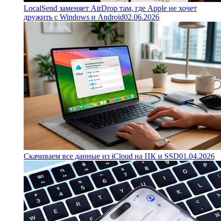
LocalSend заменяет AirDrop там, где Apple не хочет
дружить с Windows и Android
02.06.2026
Скачиваем все данные из iCloud на ПК и SSD
01.04.2026