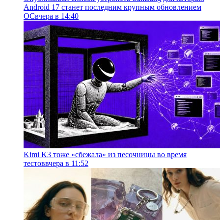
Android 17 станет последним крупным обновлением
ОС
вчера в 14:40
Kimi K3 тоже «сбежала» из песочницы во время
тестов
вчера в 11:52