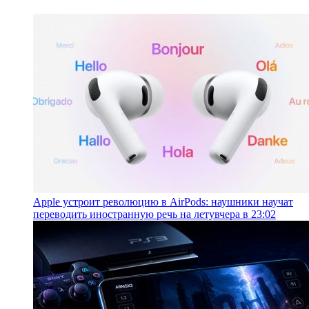
Apple устроит революцию в AirPods: наушники научат
переводить иностранную речь на лету
вчера в 23:02