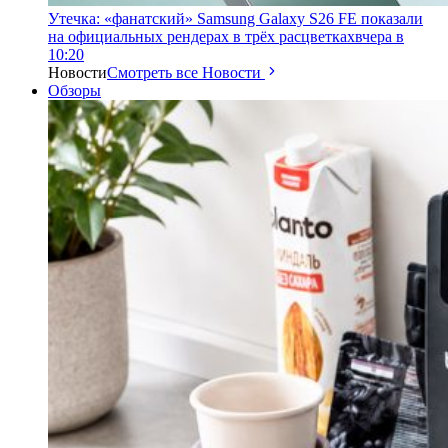
Утечка: «фанатский» Samsung Galaxy S26 FE показали
на официальных рендерах в трёх расцветках
вчера в
10:20
Новости
Смотреть все Новости
Обзоры