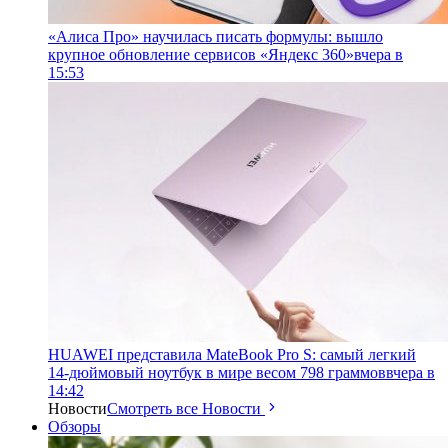
«Алиса Про» научилась писать формулы: вышло
крупное обновление сервисов «Яндекс 360»
вчера в
15:53
HUAWEI представила MateBook Pro S: самый легкий
14-дюймовый ноутбук в мире весом 798 граммов
вчера в
14:42
Новости
Смотреть все Новости
Обзоры