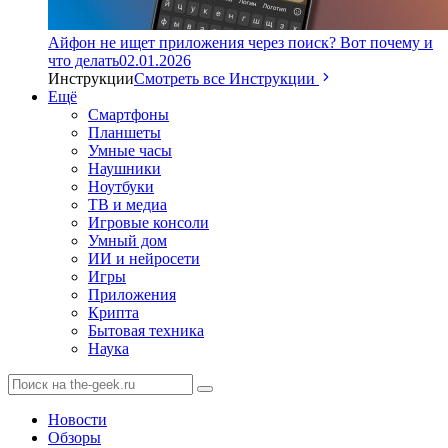
Айфон не ищет приложения через поиск? Вот почему и
что делать
02.01.2026
Инструкции
Смотреть все Инструкции
Ещё
Смартфоны
Планшеты
Умные часы
Наушники
Ноутбуки
ТВ и медиа
Игровые консоли
Умный дом
ИИ и нейросети
Игры
Приложения
Крипта
Бытовая техника
Наука
Новости
Обзоры