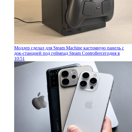
Моддер сделал для Steam Machine кастомную панель с
док-станцией под геймпад Steam Controller
сегодня в
10:51