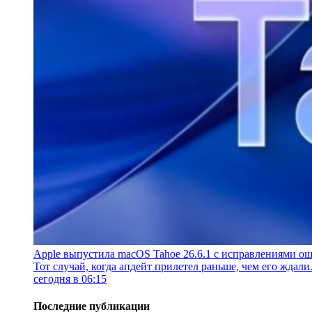
Apple выпустила macOS Tahoe 26.6.1 с исправлениями ош
Тот случай, когда апдейт прилетел раньше, чем его ждали
сегодня в 06:15
Последние публикации