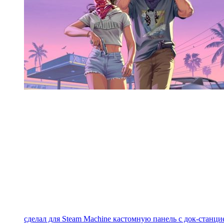
сделал для Steam Machine кастомную панель с док-станцие