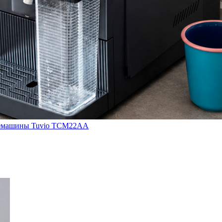
кофемашины Tuvio TCM22AA