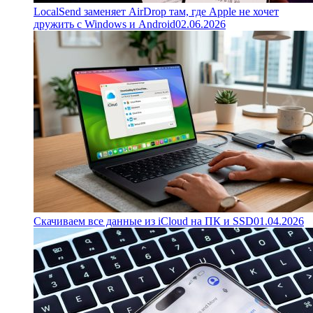
LocalSend заменяет AirDrop там, где Apple не хочет
дружить с Windows и Android
02.06.2026
Скачиваем все данные из iCloud на ПК и SSD
01.04.2026