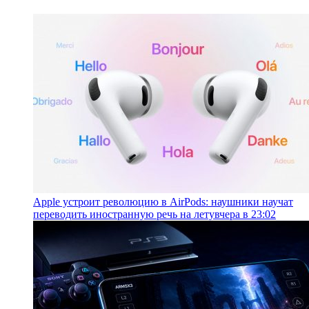
Apple устроит революцию в AirPods: наушники научат
переводить иностранную речь на лету
вчера в 23:02