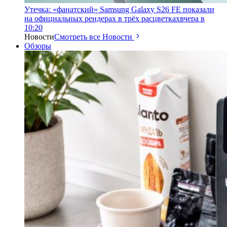
Утечка: «фанатский» Samsung Galaxy S26 FE показали
на официальных рендерах в трёх расцветках
вчера в
10:20
Новости
Смотреть все Новости
Обзоры