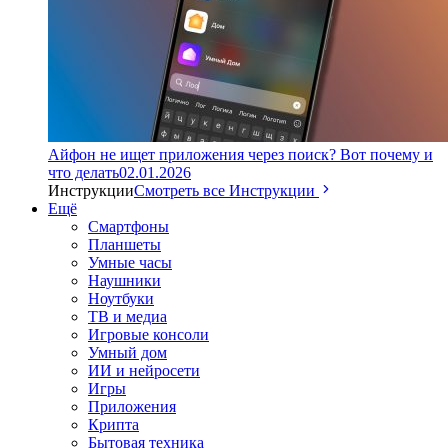
Айфон не ищет приложения через поиск? Вот почему и
что делать
02.01.2026
Инструкции
Смотреть все Инструкции
Ещё
Смартфоны
Планшеты
Умные часы
Наушники
Ноутбуки
ТВ и медиа
Игровые консоли
Умный дом
ИИ и нейросети
Игры
Приложения
Крипта
Бытовая техника