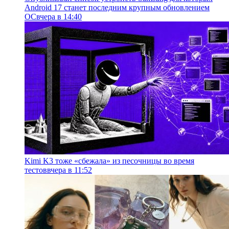
Android 17 станет последним крупным обновлением
ОС
вчера в 14:40
Kimi K3 тоже «сбежала» из песочницы во время
тестов
вчера в 11:52