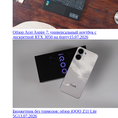
Обзор Acer Aspire 7: универсальный ноутбук с
дискретной RTX 3050 на борту
15.07.2026
Бюджетник без тормозов: обзор iQOO Z11 Lite
5G
13.07.2026