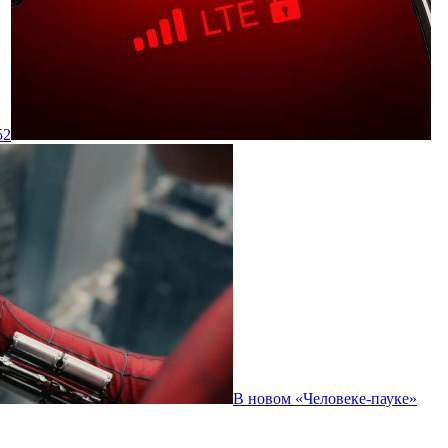
52
В новом «Человеке-пауке»