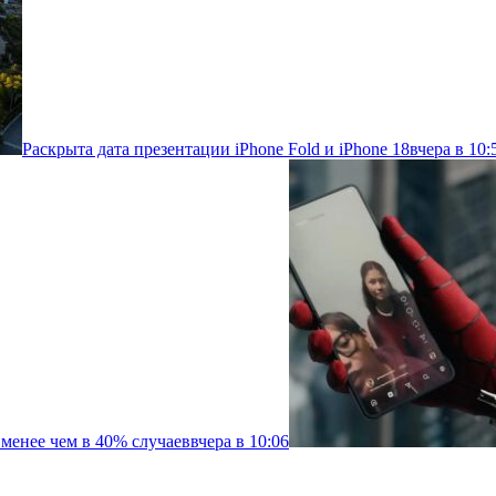
Раскрыта дата презентации iPhone Fold и iPhone 18
вчера в 10:
менее чем в 40% случаев
вчера в 10:06