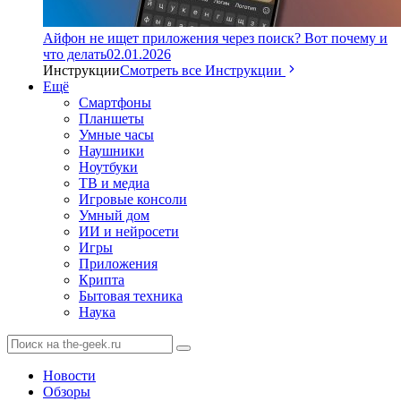
Айфон не ищет приложения через поиск? Вот почему и
что делать
02.01.2026
Инструкции
Смотреть все Инструкции
Ещё
Смартфоны
Планшеты
Умные часы
Наушники
Ноутбуки
ТВ и медиа
Игровые консоли
Умный дом
ИИ и нейросети
Игры
Приложения
Крипта
Бытовая техника
Наука
Новости
Обзоры