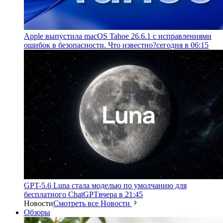
Apple выпустила macOS Tahoe 26.6.1 с исправлениями
ошибок в безопасности. Что известно?
сегодня в 06:15
GPT-5.6 Luna стала моделью по умолчанию для
бесплатного ChatGPT
вчера в 21:45
Новости
Смотреть все Новости
Обзоры