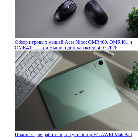
Обзор игровых мышей Acer Nitro: OMR400, OMR401 и
OMR402 — три мыши, один характер
24.07.2026
Планшет для работы вдолгую: обзор HUAWEI MatePad