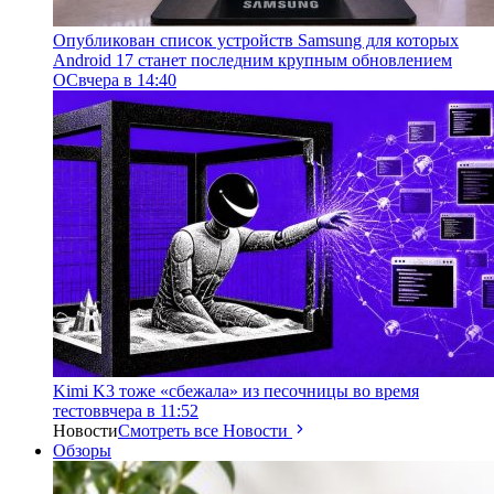
Опубликован список устройств Samsung для которых
Android 17 станет последним крупным обновлением
ОС
вчера в 14:40
Kimi K3 тоже «сбежала» из песочницы во время
тестов
вчера в 11:52
Новости
Смотреть все Новости
Обзоры