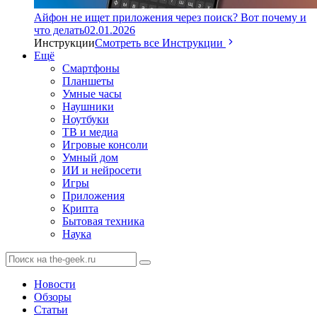
Айфон не ищет приложения через поиск? Вот почему и
что делать
02.01.2026
Инструкции
Смотреть все Инструкции
Ещё
Смартфоны
Планшеты
Умные часы
Наушники
Ноутбуки
ТВ и медиа
Игровые консоли
Умный дом
ИИ и нейросети
Игры
Приложения
Крипта
Бытовая техника
Наука
Новости
Обзоры
Статьи