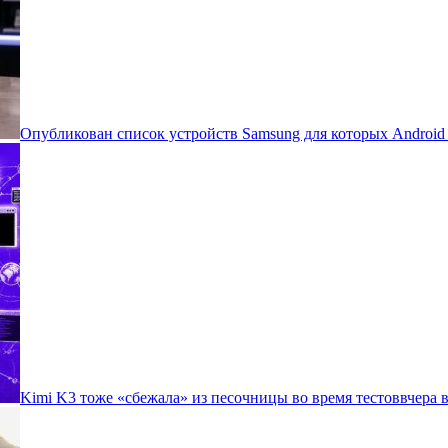
Опубликован список устройств Samsung для которых Androi
Kimi K3 тоже «сбежала» из песочницы во время тестов
вчера в