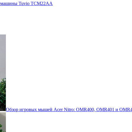
кофемашины Tuvio TCM22AA
Обзор игровых мышей Acer Nitro: OMR400, OMR401 и OMR4