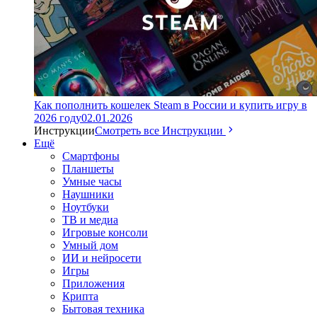
Как пополнить кошелек Steam в России и купить игру в
2026 году
02.01.2026
Инструкции
Смотреть все Инструкции
Ещё
Смартфоны
Планшеты
Умные часы
Наушники
Ноутбуки
ТВ и медиа
Игровые консоли
Умный дом
ИИ и нейросети
Игры
Приложения
Крипта
Бытовая техника