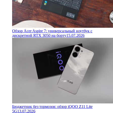
Обзор Acer Aspire 7: универсальный ноутбук с
дискретной RTX 3050 на борту
15.07.2026
Бюджетник без тормозов: обзор iQOO Z11 Lite
5G
13.07.2026