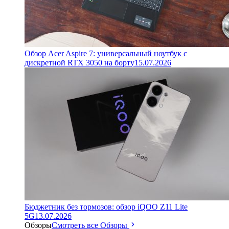
Обзор Acer Aspire 7: универсальный ноутбук с
дискретной RTX 3050 на борту
15.07.2026
Бюджетник без тормозов: обзор iQOO Z11 Lite
5G
13.07.2026
Обзоры
Смотреть все Обзоры