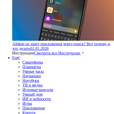
Айфон не ищет приложения через поиск? Вот почему и
что делать
02.01.2026
Инструкции
Смотреть все Инструкции
Ещё
Смартфоны
Планшеты
Умные часы
Наушники
Ноутбуки
ТВ и медиа
Игровые консоли
Умный дом
ИИ и нейросети
Игры
Приложения
Крипта