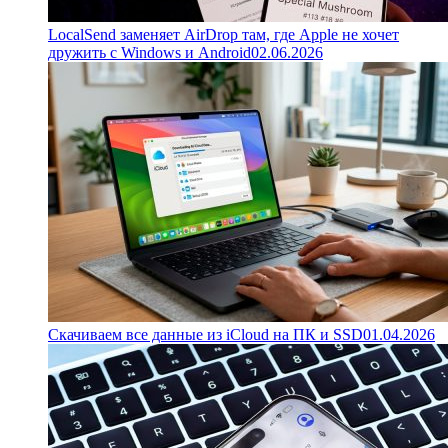
LocalSend заменяет AirDrop там, где Apple не хочет
дружить с Windows и Android
02.06.2026
Скачиваем все данные из iCloud на ПК и SSD
01.04.2026