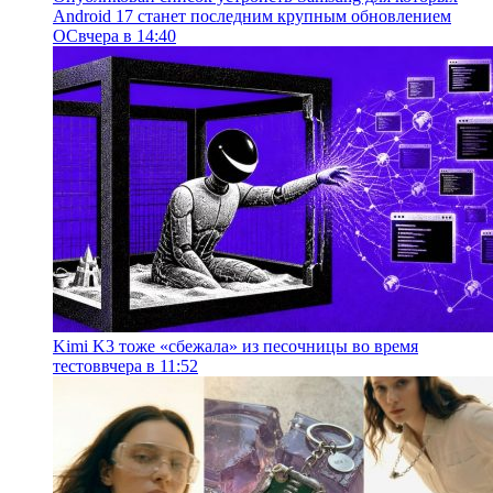
Android 17 станет последним крупным обновлением
ОС
вчера в 14:40
Kimi K3 тоже «сбежала» из песочницы во время
тестов
вчера в 11:52