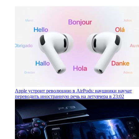
Apple устроит революцию в AirPods: наушники научат
переводить иностранную речь на лету
вчера в 23:02