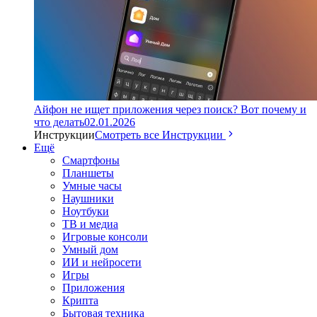
Айфон не ищет приложения через поиск? Вот почему и
что делать
02.01.2026
Инструкции
Смотреть все Инструкции
Ещё
Смартфоны
Планшеты
Умные часы
Наушники
Ноутбуки
ТВ и медиа
Игровые консоли
Умный дом
ИИ и нейросети
Игры
Приложения
Крипта
Бытовая техника