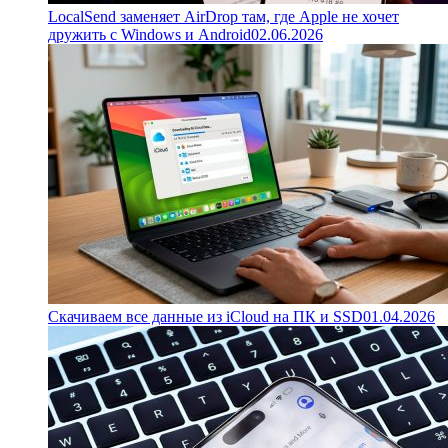
LocalSend заменяет AirDrop там, где Apple не хочет
дружить с Windows и Android
02.06.2026
Скачиваем все данные из iCloud на ПК и SSD
01.04.2026