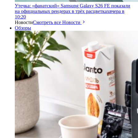
Утечка: «фанатский» Samsung Galaxy S26 FE показали
на официальных рендерах в трёх расцветках
вчера в
10:20
Новости
Смотреть все Новости
Обзоры