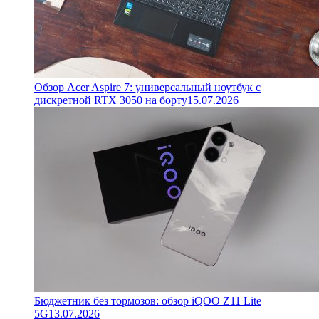
Обзор Acer Aspire 7: универсальный ноутбук с
дискретной RTX 3050 на борту
15.07.2026
Бюджетник без тормозов: обзор iQOO Z11 Lite
5G
13.07.2026