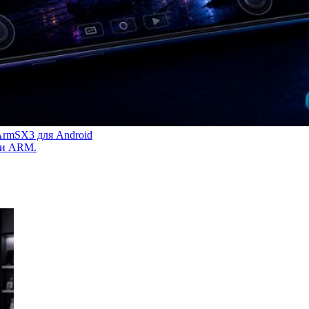
 ArmSX3 для Android
ами ARM.