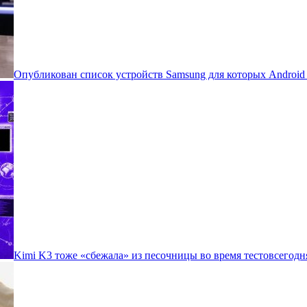
Опубликован список устройств Samsung для которых Androi
Kimi K3 тоже «сбежала» из песочницы во время тестов
сегодн