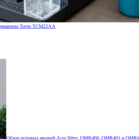
кофемашины Tuvio TCM22AA
Обзор игровых мышей Acer Nitro: OMR400, OMR401 и OMR4