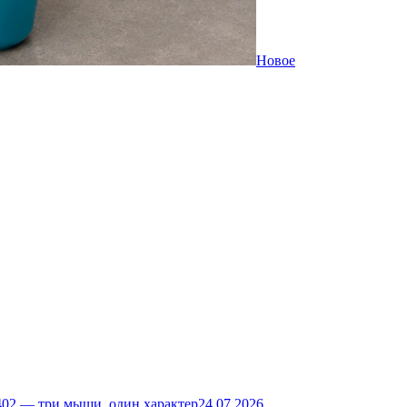
Новое
02 — три мыши, один характер
24.07.2026