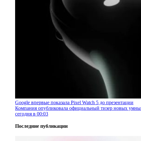
Google впервые показала Pixel Watch 5 до презентации
Компания опубликовала официальный тизер новых умных ч
сегодня в 00:03
Последние публикации