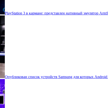
PlayStation 3 в кармане: представлен нативный эмулятор Arm
Опубликован список устройств Samsung для которых Androi