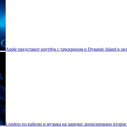
Apple представит ноутбук с тачскрином и Dynamic Island в ок
Lossless по кабелю и музыка на зарядке: анонсировано второе