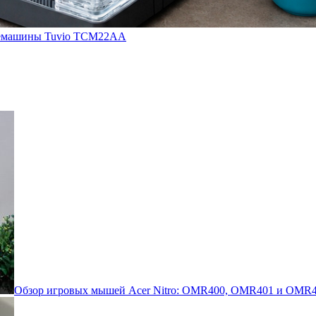
кофемашины Tuvio TCM22AA
Обзор игровых мышей Acer Nitro: OMR400, OMR401 и OMR4