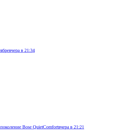
тябре
вчера в 21:34
 поколение Bose QuietComfort
вчера в 21:21