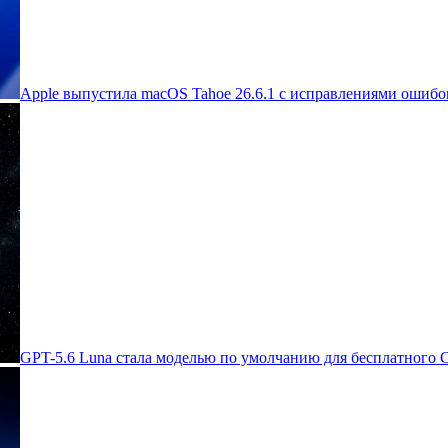
Apple выпустила macOS Tahoe 26.6.1 с исправлениями ошибок
GPT-5.6 Luna стала моделью по умолчанию для бесплатного 