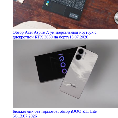
Обзор Acer Aspire 7: универсальный ноутбук с
дискретной RTX 3050 на борту
15.07.2026
Бюджетник без тормозов: обзор iQOO Z11 Lite
5G
13.07.2026