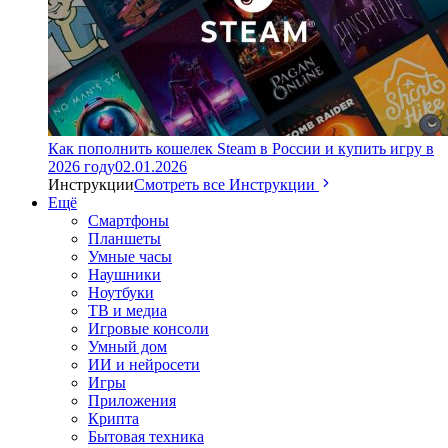
Как пополнить кошелек Steam в России и купить игру в
2026 году
02.01.2026
Инструкции
Смотреть все Инструкции
Ещё
Смартфоны
Планшеты
Умные часы
Наушники
Ноутбуки
ТВ и медиа
Игровые консоли
Умный дом
ИИ и нейросети
Игры
Приложения
Крипта
Бытовая техника