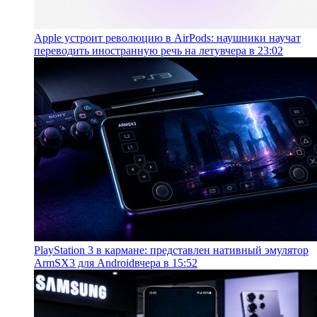
Apple устроит революцию в AirPods: наушники научат
переводить иностранную речь на лету
вчера в 23:02
PlayStation 3 в кармане: представлен нативный эмулятор
ArmSX3 для Android
вчера в 15:52