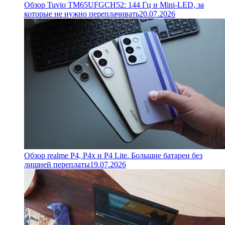
Обзор Tuvio TM65UFGCH52: 144 Гц и Mini-LED, за
которые не нужно переплачивать
20.07.2026
Обзор realme P4, P4x и P4 Lite. Большие батареи без
лишней переплаты
19.07.2026