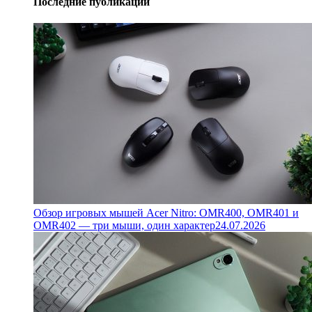
Последние публикации
Обзор игровых мышей Acer Nitro: OMR400, OMR401 и
OMR402 — три мыши, один характер
24.07.2026