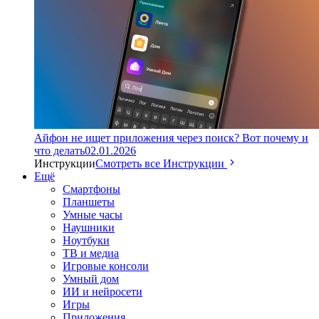
Айфон не ищет приложения через поиск? Вот почему и
что делать
02.01.2026
Инструкции
Смотреть все Инструкции
Ещё
Смартфоны
Планшеты
Умные часы
Наушники
Ноутбуки
ТВ и медиа
Игровые консоли
Умный дом
ИИ и нейросети
Игры
Приложения