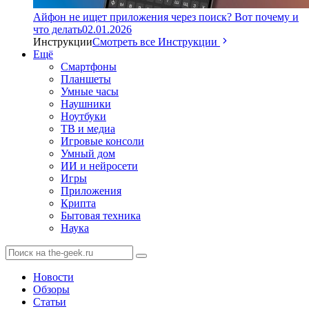
Айфон не ищет приложения через поиск? Вот почему и
что делать
02.01.2026
Инструкции
Смотреть все Инструкции
Ещё
Смартфоны
Планшеты
Умные часы
Наушники
Ноутбуки
ТВ и медиа
Игровые консоли
Умный дом
ИИ и нейросети
Игры
Приложения
Крипта
Бытовая техника
Наука
Новости
Обзоры
Статьи