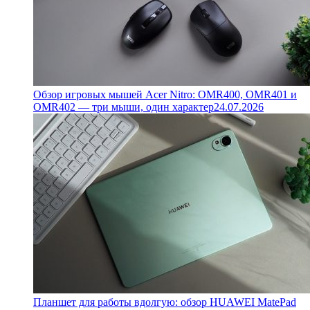
Обзор игровых мышей Acer Nitro: OMR400, OMR401 и
OMR402 — три мыши, один характер
24.07.2026
Планшет для работы вдолгую: обзор HUAWEI MatePad