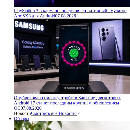
PlayStation 3 в кармане: представлен нативный эмулятор
ArmSX3 для Android
07.08.2026
Опубликован список устройств Samsung для которых
Android 17 станет последним крупным обновлением
ОС
07.08.2026
Новости
Смотреть все Новости
Обзоры