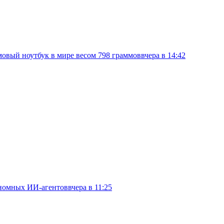
овый ноутбук в мире весом 798 граммов
вчера в 14:42
тономных ИИ-агентов
вчера в 11:25