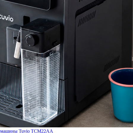
кофемашины Tuvio TCM22AA