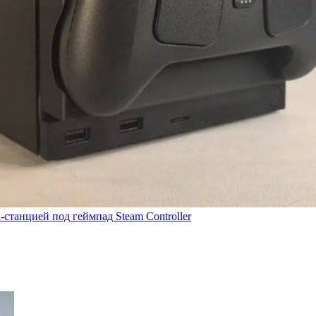
-станцией под геймпад Steam Controller