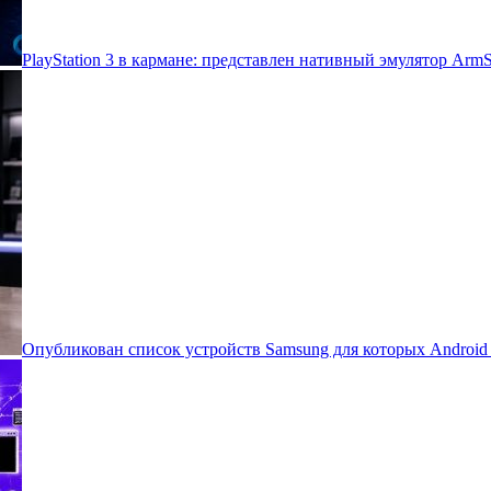
PlayStation 3 в кармане: представлен нативный эмулятор Arm
Опубликован список устройств Samsung для которых Androi