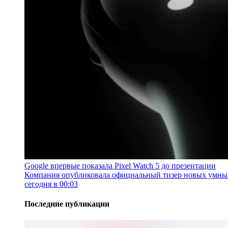
Google впервые показала Pixel Watch 5 до презентации
Компания опубликовала официальный тизер новых умных ч
сегодня в 00:03
Последние публикации