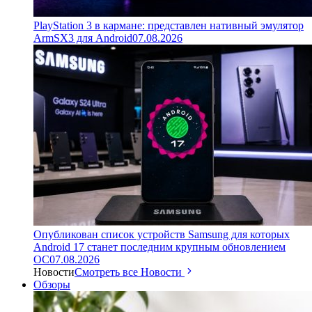
PlayStation 3 в кармане: представлен нативный эмулятор
ArmSX3 для Android
07.08.2026
Опубликован список устройств Samsung для которых
Android 17 станет последним крупным обновлением
ОС
07.08.2026
Новости
Смотреть все Новости
Обзоры