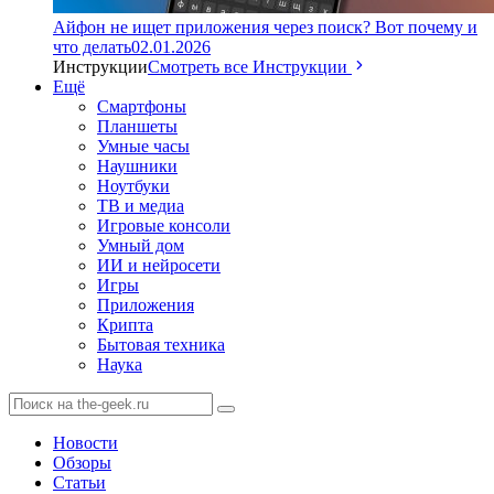
Айфон не ищет приложения через поиск? Вот почему и
что делать
02.01.2026
Инструкции
Смотреть все Инструкции
Ещё
Смартфоны
Планшеты
Умные часы
Наушники
Ноутбуки
ТВ и медиа
Игровые консоли
Умный дом
ИИ и нейросети
Игры
Приложения
Крипта
Бытовая техника
Наука
Новости
Обзоры
Статьи