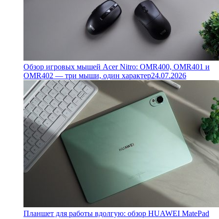
Обзор игровых мышей Acer Nitro: OMR400, OMR401 и
OMR402 — три мыши, один характер
24.07.2026
Планшет для работы вдолгую: обзор HUAWEI MatePad